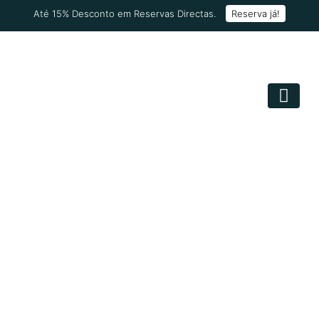
Até 15% Desconto em Reservas Directas.
Reserva já!
LOVE WINTER
Porque acreditamos no amor, prolongamos a nossa oferta
para os apaixonados até 10 de Março.
Aproveite ainda
até 15%
de desconto em
estadias de 2
noites
.
Promoção aplicada automaticamente em todas as
Reservas Diretas.