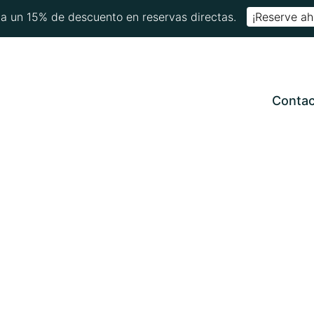
a un 15% de descuento en reservas directas.
¡Reserve ah
Conta