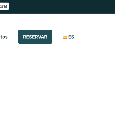
ora!
ctos
RESERVAR
ES