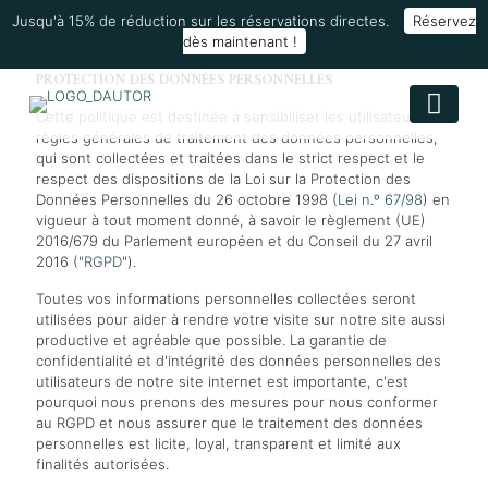
Politique de Confidentialité
Jusqu'à 15% de réduction sur les réservations directes.
Réservez
dès maintenant !
PROTECTION DES DONNÉES PERSONNELLES
Cette politique est destinée à sensibiliser les utilisateurs aux
règles générales de traitement des données personnelles,
qui sont collectées et traitées dans le strict respect et le
respect des dispositions de la Loi sur la Protection des
Données Personnelles du 26 octobre 1998 (
Lei n.º 67/98
) en
vigueur à tout moment donné, à savoir le règlement (UE)
2016/679 du Parlement européen et du Conseil du 27 avril
2016 ("
RGPD
").
Toutes vos informations personnelles collectées seront
utilisées pour aider à rendre votre visite sur notre site aussi
productive et agréable que possible. La garantie de
confidentialité et d'intégrité des données personnelles des
utilisateurs de notre site internet est importante, c'est
pourquoi nous prenons des mesures pour nous conformer
au RGPD et nous assurer que le traitement des données
personnelles est licite, loyal, transparent et limité aux
finalités autorisées.