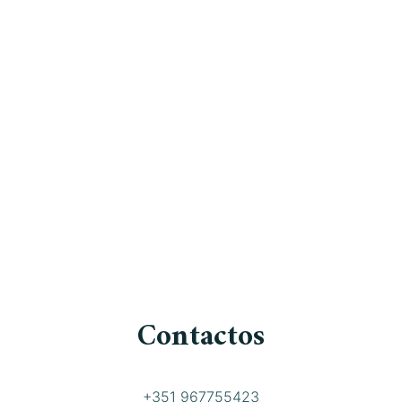
Contactos
+351 967755423