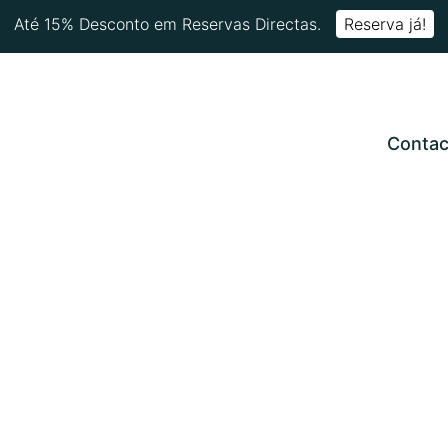
Até 15% Desconto em Reservas Directas.
Reserva já!
Contac